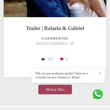
Trailer | Rafaela & Gabriel
CASAMENTOS
ESPAÇO NATUREZA - SP
581
0
Olá, em que podemos ajudar? Sinta-se a
✕
vontade em nos chamar no Whats.
Mostrar Mais
Feito com
Alboom