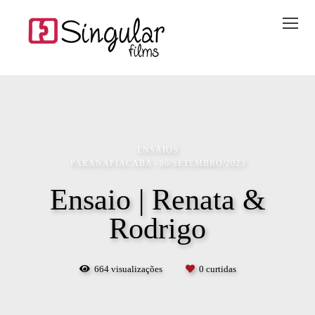
ENSAIOS
PARANAPIACABA
06/SETEMBRO/2023
Ensaio | Renata &
Rodrigo
664
visualizações
0
curtidas