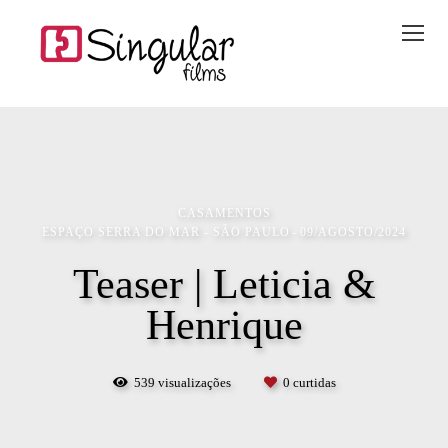
CASAMENTOS
ESPAÇO SERRA DO MAR - SÃO PAULO
09/AGOSTO/2024
Teaser | Leticia &
Henrique
539
visualizações
0
curtidas