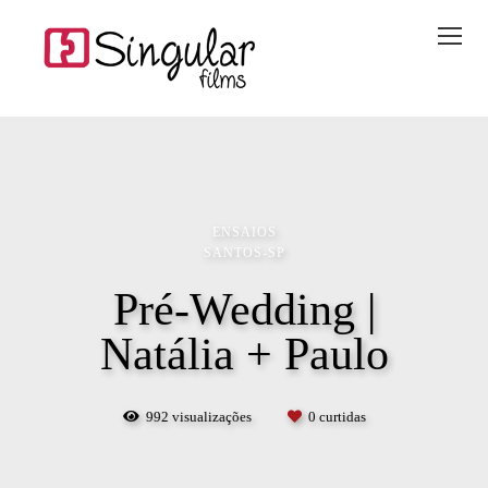
ENSAIOS
SANTOS-SP
Pré-Wedding |
Natália + Paulo
992
visualizações
0
curtidas