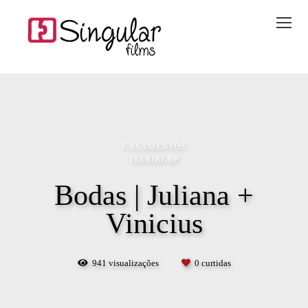
CASAMENTOS
ITARIRI-SP
Bodas | Juliana +
Vinicius
941
visualizações
0
curtidas