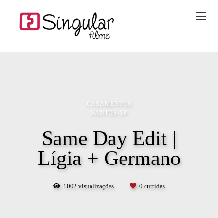
CASAMENTOS
SANTOS-SP
Same Day Edit |
Lígia + Germano
1002
visualizações
0
curtidas