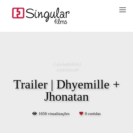
CASAMENTOS
SANTOS-SP
Trailer | Dhyemille +
Jhonatan
1656
visualizações
0
curtidas