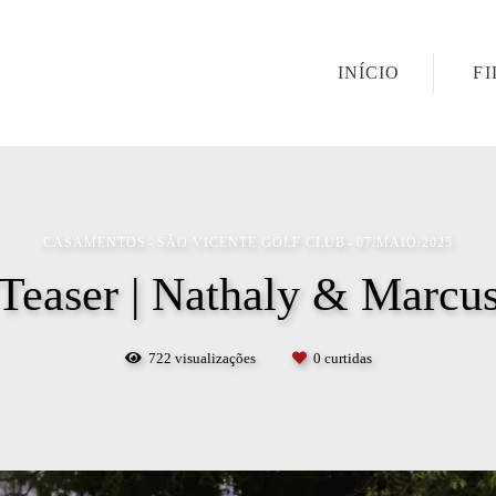
INÍCIO
F
CASAMENTOS
SÃO VICENTE GOLF CLUB
07/MAIO/2025
Teaser | Nathaly & Marcu
722
visualizações
0
curtidas