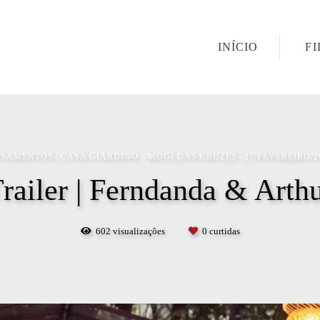
INÍCIO
F
ASAMENTOS
CASA GIARDINO - MOGI DAS CRUZES
27/FEVEREIRO/2
railer | Ferndanda & Arth
602
visualizações
0
curtidas